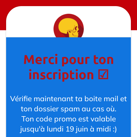
Merci pour ton
inscription ☑
Vérifie maintenant ta boite mail et
ton dossier spam au cas où.
Ton code promo est valable
jusqu'à lundi 19 juin à midi :)