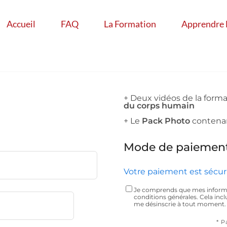
Accueil
FAQ
La Formation
Apprendre 
+ Deux vidéos de la form
du corps humain
+ Le
Pack Photo
contenan
Mode de paiemen
Votre paiement est sécuri
Je comprends que mes informa
conditions générales. Cela incl
me désinscrie à tout moment.
* P