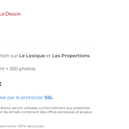
Le Dessin
ation sur
Le Lexique
et
Les Proportions
t + 250 photos
t
sé par le protocole
SSL
tions seront utilisées conformément aux présentes
ut les emails contenant des offres exclusives et je peux
aiements 100% sécurisés