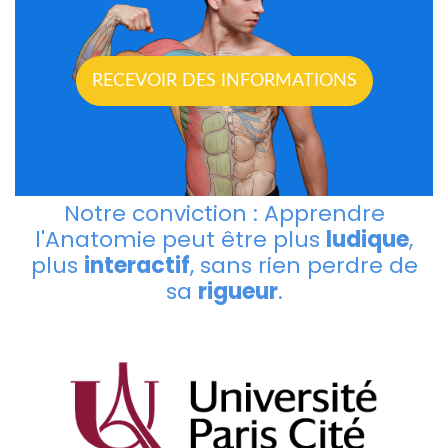
RECEVOIR DES INFORMATIONS
Notre conviction : Apprendre
l'Anatomie peut être plus
ludique
,
plus
interactif
, sans rien perdre de
sa
rigueur
.