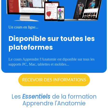
Un cours en ligne...
Disponible sur toutes les
plateformes
Le cours Apprendre l'Anatomie est diponible sur tous les
supports PC, Mac, tablettes et mobiles...
RECEVOIR DES INFORMATIONS
Les
Essentiels
de la formation
Apprendre l'Anatomie