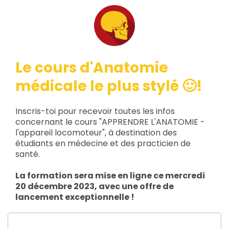
©
2
0
Le cours d'Anatomie
2
médicale le plus stylé 🙂!
5
M
Inscris-toi pour recevoir toutes les infos
o
concernant le cours "APPRENDRE L'ANATOMIE -
o
l'appareil locomoteur", à destination des
n
étudiants en médecine et des practicien de
R
santé.
u
La formation sera mise en ligne ce mercredi
n
20 décembre 2023, avec une offre de
C
lancement exceptionnelle !
G
U