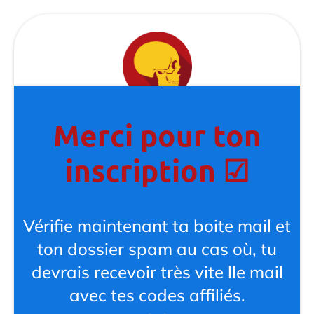
Merci pour ton
inscription ☑
Vérifie maintenant ta boite mail et
ton dossier spam au cas où, tu
devrais recevoir très vite lle mail
avec tes codes affiliés.