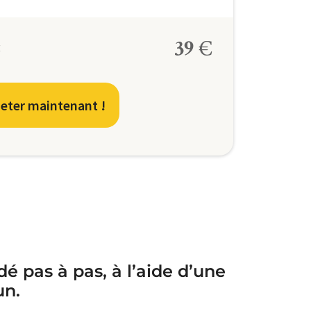
39
€
:
eter maintenant !
é pas à pas, à l’aide d’une
un.