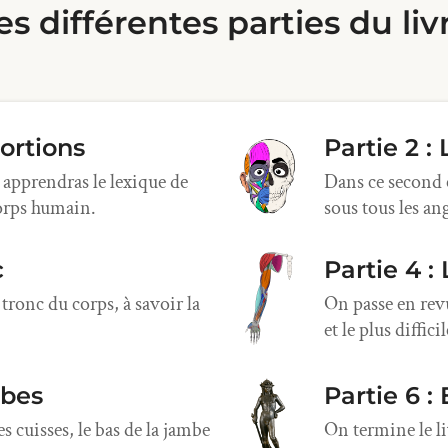
es différentes parties du liv
portions
Partie 2 :
 apprendras le lexique de
Dans ce second c
corps humain.
sous tous les ang
c
Partie 4 :
tronc du corps, à savoir la
On passe en revu
et le plus diffici
mbes
Partie 6 :
s cuisses, le bas de la jambe
On termine le li