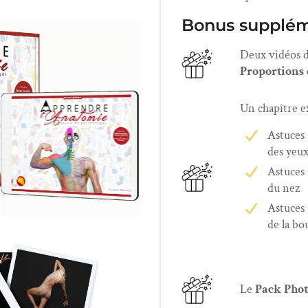
Bonus suppléme
Deux vidéos d
Proportions
Un chapître e
Astuces
des yeu
Astuces
du nez
Astuces
de la bo
Le
Pack Pho