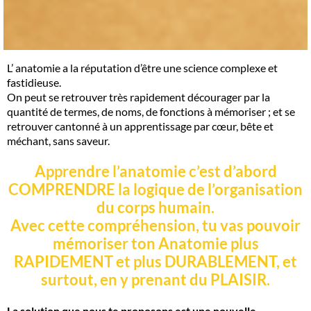
L’ anatomie a la réputation d’être une science complexe et
fastidieuse.
On peut se retrouver très rapidement décourager par la
quantité de termes, de noms, de fonctions à mémoriser ; et se
retrouver cantonné à un apprentissage par cœur, bête et
méchant, sans saveur.
Apprendre l’anatomie c’est d’abord
COMPRENDRE la logique de l’organisation
du corps humain.
Avec cette compréhension, tu vas pouvoir
mémoriser ton Anatomie plus
RAPIDEMENT et plus DURABLEMENT, et
surtout, en y prenant du PLAISIR.
La solution que nous te proposons est une nouvelle