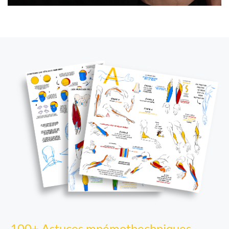
100+ Astuces mnémothechniques