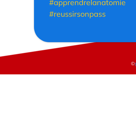
#apprendrelanatomie
#reussirsonpass
©