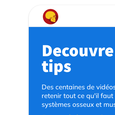
Decouvre 
tips
Des centaines de vidéo
retenir tout ce qu'il faut
systèmes osseux et mus